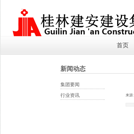
首页
新闻动态
集团要闻
行业资讯
来源: